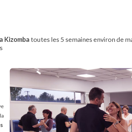
la Kizomba
toutes les 5 semaines environ de man
s
ve
la
es