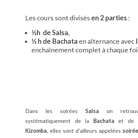
Les cours sont divisés
en 2 parties
:
½h de Salsa,
½ h de Bachata
en alternance avec
enchaînement complet à chaque foi
Dans les soirées
Salsa
on retrou
systématiquement de la
Bachata
et de 
Kizomba
, elles sont d’ailleurs appelées
soiré