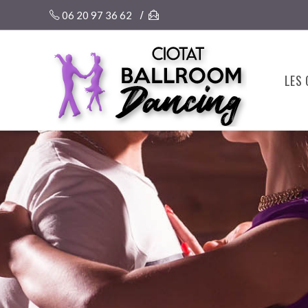
/
06 20 97 36 62
LES