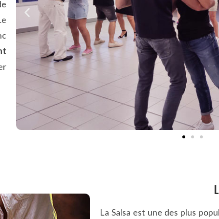
de
Le
nc
nt
er
L
La Salsa est une des plus popu