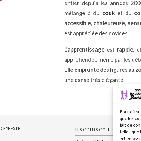
entier depuis les années 200
mélangé à du
zouk
et du
co
accessible, chaleureuse, sens
est appréciée des novices.
L’apprentissage
est
rapide
, e
appréhendée même par les déb
Elle
emprunte
des figures au
z
une danse très élégante.
Pour offrir
que les co
fait de co
 CEYRESTE
LES COURS COLLECTIFS
telles que
retirer so