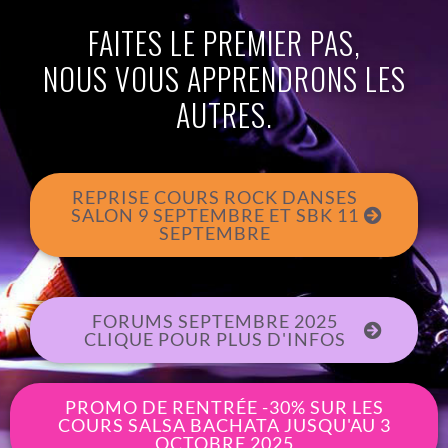
FAITES LE PREMIER PAS,
NOUS VOUS APPRENDRONS LES
AUTRES.
REPRISE COURS ROCK DANSES
SALON 9 SEPTEMBRE ET SBK 11
SEPTEMBRE
FORUMS SEPTEMBRE 2025
CLIQUE POUR PLUS D'INFOS
PROMO DE RENTRÉE -30% SUR LES
COURS SALSA BACHATA JUSQU'AU 3
OCTOBRE 2025