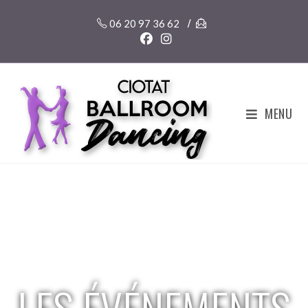
/
06 20 97 36 62
MENU